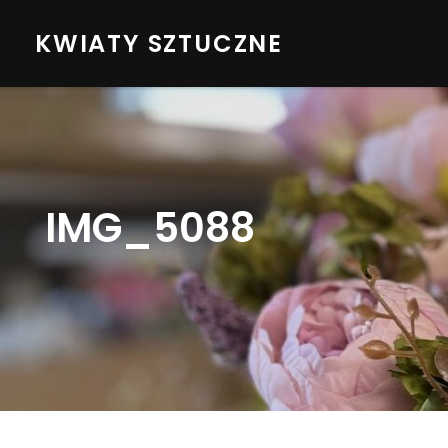
KWIATY SZTUCZNE
IMG_5088
BY
BYLINE
PROFIL
LINE