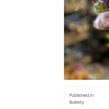
Nawigacj
Published in
wpisu
Bukiety